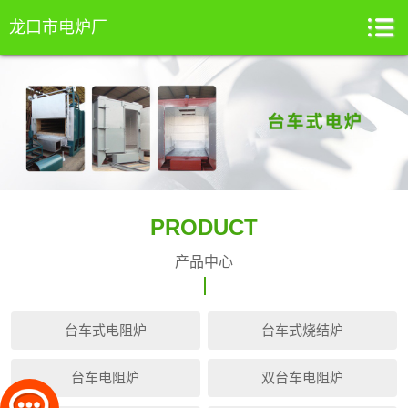
龙口市电炉厂
PRODUCT
产品中心
台车式电阻炉
台车式烧结炉
台车电阻炉
双台车电阻炉