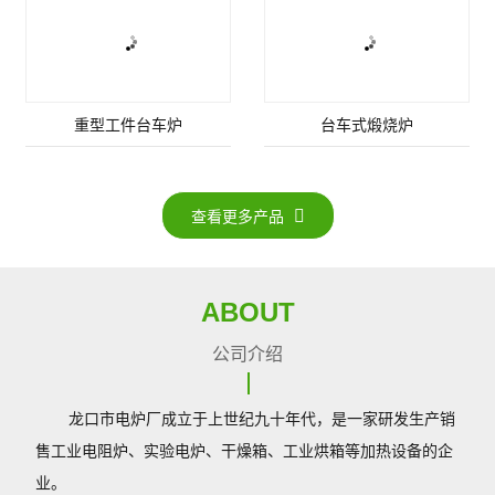
重型工件台车炉
台车式煅烧炉
查看更多产品
ABOUT
公司介绍
龙口市电炉厂成立于上世纪九十年代，是一家研发生产销
售工业电阻炉、实验电炉、干燥箱、工业烘箱等加热设备的企
业。