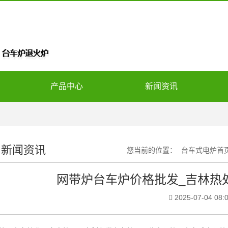
产品中心
新闻资讯
新闻资讯
您当前的位置：
台车式电炉首
网带炉台车炉价格批发_吉林热处
2025-07-04 08:0