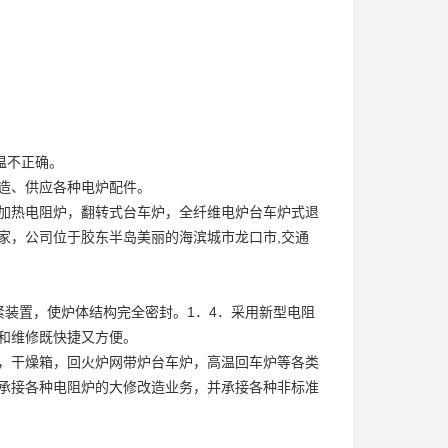
温不正确。
造、供应各种电炉配件。
加热电阻炉，翻转式台车炉，全纤维电炉
台车炉式退
家，公司位于胶东半岛美丽的海滨城市龙口市,交通
装置，使炉体结构完全密封。1．4．采用新型电阻
和维修既快捷又方便。
，干燥箱，回火炉
网带炉台车炉
，高温回车炉等各类
承接各种电阻炉的大修改造业务，并承接各种非标准