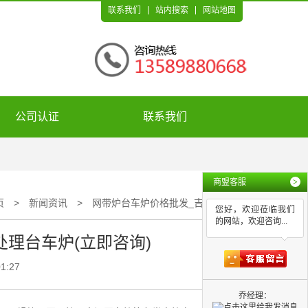
联系我们
站内搜索
网站地图
公司认证
联系我们
商盟客服
>
页
>
新闻资讯
>
网带炉台车炉价格批发_吉林热处理台车炉(立即咨询)
您好，欢迎莅临我们
的网站，欢迎咨询...
理台车炉(立即咨询)
1:27
乔经理：