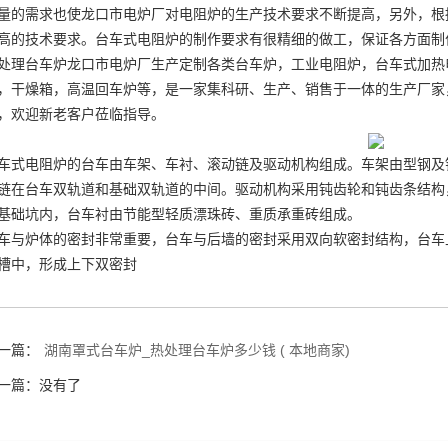
量的需求也使龙口市电炉厂对电阻炉的生产技术要求不断提高，另外，根
高的技术要求。台车式电阻炉的制作要求有很精细的做工，保证各方面制
处理台车炉龙口市电炉厂生产定制各类台车炉，工业电阻炉，台车式加热
，干燥箱，高温回车炉等，是一家集科研、生产、销售于一体的生产厂家
，欢迎新老客户莅临指导。
车式电阻炉的台车由车架、车衬、滚动链及驱动机构组成。车架由型钢及
链在台车双轨道和基础双轨道的中间。驱动机构采用钝齿轮和钝齿条结构
基础坑内，台车衬由节能型轻质漂珠砖、重质承重砖组成。
车与炉体的密封非常重要，台车与后墙的密封采用双向软密封结构，台车
槽中，形成上下双密封
一篇：
湖南罩式台车炉_热处理台车炉多少钱 ( 本地商家)
一篇：没有了