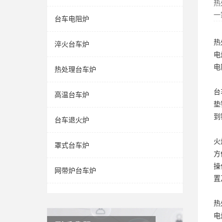
热
一
台车电阻炉
热
淬火台车炉
电
电
热处理台车炉
台
高温台车炉
垫
到
台车退火炉
火
罩式台车炉
方
操
网带炉台车炉
置
热
电