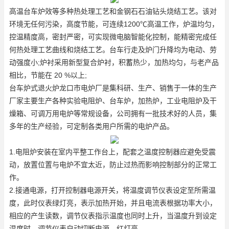
高温台车炉效等多种热处理工艺和金钢石石油钻头烧结工艺。该对
环境无任何污染，高度节能，可连续1200℃高温工作，炉温均匀，
控温精度高，密封严密，可实现微电脑智能化控制，能精密完成任
何热处理工艺曲线和烧结工艺。台车行走及炉门升降均为电动、劳
动强度小;炉衬采用新型复合炉衬，积蓄热少，加热均匀，与老产品
相比，节能在 20 %以上;
台车炉式退火炉龙口市电炉厂是集科研、生产、销售于一体的生产
厂家主要生产各种实验电阻炉、台车炉，加热炉，工业电阻炉及干
燥箱、可调万用电炉等常规设备，公司拥有一批技术好的人员，集
多年的生产经验，可定制各类用户所需的电炉产品。
1.电阻炉安装在室内平整工作台上，配套之温度控制器应避免受震
动，放置位置与电炉不宜太近，防止过热而影响控制部分的正常工
作。
2.接通电源，打开控制器电源开关，将温度调节仪表设定至所需温
度，此时仪表绿灯亮，表示加热开始，并且电流表根据功率大小，
相应的产生读数，调节仪表指示温度也同时上升，当温度升到设定
温度时，调节仪表自动切断电源，红灯亮