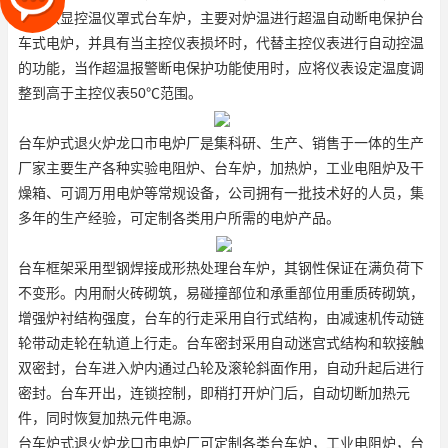
块为数显控温仪
罩式台车炉
，主要对炉温进行超温自动断电保护
台
车式电炉
，并具有当主控仪表损坏时，代替主控仪表进行自动控温
的功能，当作超温报警断电保护功能使用时，应将仪表设定温度调
整到高于主控仪表50℃范围。
台车炉式退火炉
龙口市电炉厂是集科研、生产、销售于一体的生产
厂家主要生产各种实验电阻炉、台车炉，加热炉，工业电阻炉及干
燥箱、可调万用电炉等常规设备，公司拥有一批技术好的人员，集
多年的生产经验，可定制各类用户所需的电炉产品。
台车框架采用型钢焊接成形
热处理台车炉
，其钢性保证在满负荷下
不变形。内用耐火砖砌筑，易碰撞部位和承重部位用重质砖砌筑，
增强炉衬结构强度，台车的行走采用自行式结构，由减速机传动链
轮带动走轮在轨道上行走。台车密封采用自动迷宫式结构和软接触
双密封，台车进入炉内通过凸轮及滚轮斜面作用，自动升起后进行
密封。台车开出，连锁控制，即稍打开炉门后，自动切断加热元
件，同时恢复加热元件电源。
台车炉式退火炉龙口市电炉厂可定制各类台车炉，工业电阻炉，台