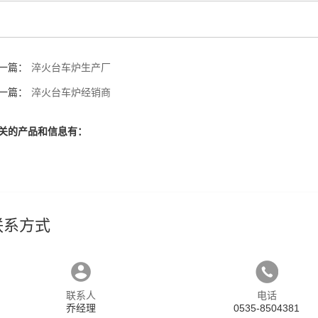
一篇：
淬火台车炉生产厂
一篇：
淬火台车炉经销商
关的产品和信息有：
联系方式
联系人
电话
乔经理
0535-8504381