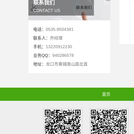
联系我们
CONTACT US
电话：
0535-8504381
联系人：
乔经理
手机：
13220912230
业务QQ：
940286578
地址：
龙口市黄城南山路北首
首页