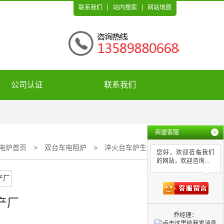
联系我们
站内搜索
网站地图
公司认证
联系我们
商盟客服
>
电炉首页
>
双台车电阻炉
>
淬火台车炉生产厂
您好，欢迎莅临我们
的网站，欢迎咨询...
产厂
乔经理：