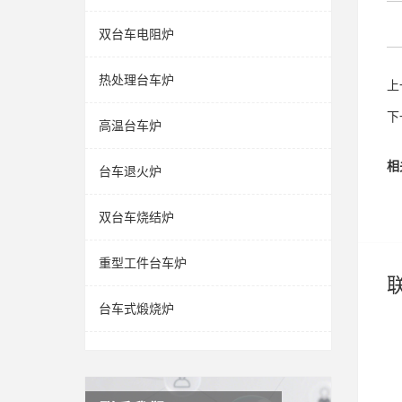
双台车电阻炉
热处理台车炉
上
下
高温台车炉
相
台车退火炉
双台车烧结炉
重型工件台车炉
台车式煅烧炉